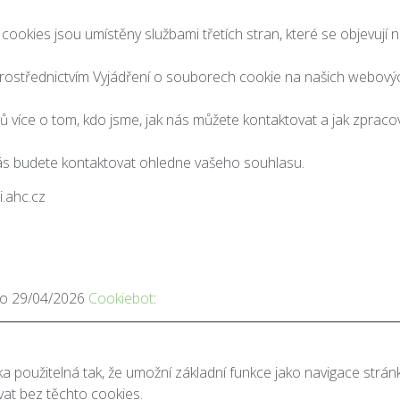
ookies jsou umístěny službami třetích stran, které se objevují 
prostřednictvím Vyjádření o souborech cookie na našich webový
ů více o tom, kdo jsme, jak nás můžete kontaktovat a jak zprac
ás budete kontaktovat ohledne vašeho souhlasu.
i.ahc.cz
áno 29/04/2026
Cookiebot
:
a použitelná tak, že umožní základní funkce jako navigace str
at bez těchto cookies.