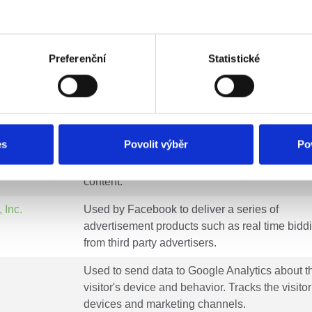
Účel
Preferenční
Statistické
Used to track user’s interaction with embedde
content.
Stores the user's video player preferences usi
embedded YouTube video
es
Povolit výběr
Po
Used to track user’s interaction with embedde
content.
 Inc.
Used by Facebook to deliver a series of
advertisement products such as real time bidd
from third party advertisers.
Used to send data to Google Analytics about t
visitor's device and behavior. Tracks the visito
devices and marketing channels.