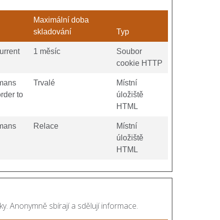
Maximální doba
skladování
Typ
urrent
1 měsíc
Soubor
cookie HTTP
umans
Trvalé
Místní
order to
úložiště
HTML
umans
Relace
Místní
úložiště
HTML
y. Anonymně sbírají a sdělují informace.