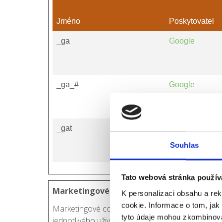
Jméno
Poskytovatel
_ga
Google
_ga_#
Google
_gat
Google
Souhlas
Tato webová stránka použív
Marketingové (15)
K personalizaci obsahu a re
cookie. Informace o tom, jak
Marketingové cookies jsou používány pro sledová
tyto údaje mohou zkombinovat
jednotlivého uživatele a tímto hodnotnější pro vyd