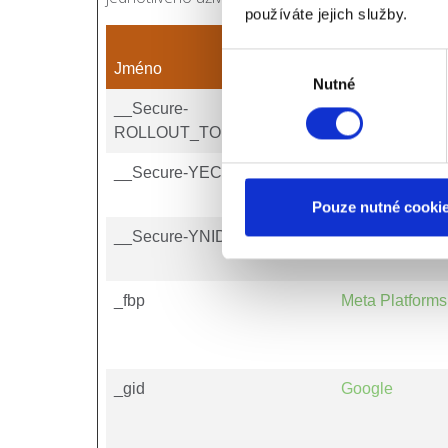
používáte jejich služby.
Výběr
Jméno
Poskytovatel
Nutné
souhlasu
__Secure-
YouTube
ROLLOUT_TOKEN
__Secure-YEC
YouTube
Pouze nutné cooki
__Secure-YNID
YouTube
_fbp
Meta Platforms,
_gid
Google