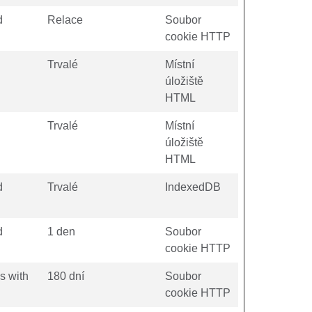
d
Relace
Soubor
cookie HTTP
Trvalé
Místní
úložiště
HTML
Trvalé
Místní
úložiště
HTML
d
Trvalé
IndexedDB
d
1 den
Soubor
cookie HTTP
s with
180 dní
Soubor
cookie HTTP