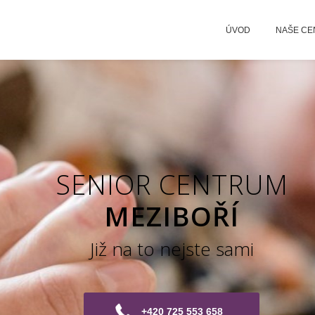
ÚVOD
NAŠE C
SENIOR CENTRUM
MEZIBOŘÍ
Již na to nejste sami
+420 725 553 658