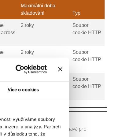
Maximální doba
skladování
Typ
he
2 roky
Soubor
r across
cookie HTTP
he
2 roky
Soubor
r across
cookie HTTP
he
1 den
Soubor
r across
cookie HTTP
Více o cookies
ěvnosti využíváme soubory
, inzerci a analýzy. Partneři
lamu, která je relevantní a zajímavá pro
li v důsledku toho, že