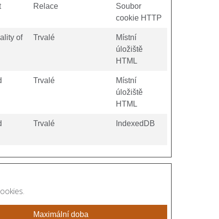
t
Relace
Soubor
cookie HTTP
lity of
Trvalé
Místní
úložiště
HTML
d
Trvalé
Místní
úložiště
HTML
d
Trvalé
IndexedDB
cookies.
Maximální doba