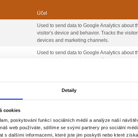
Účel
Used to send data to Google Analytics about t
visitor's device and behavior. Tracks the visito
devices and marketing channels.
Used to send data to Google Analytics about t
visitor's device and behavior. Tracks the visito
devices and marketing channels.
Used to send data to Google Analytics about t
visitor's device and behavior. Tracks the visito
Detaily
devices and marketing channels.
á cookies
klam, poskytování funkcí sociálních médií a analýze naší návšt
 náš web používáte, sdílíme se svými partnery pro sociální média
ní návštěvníků na webových stránkách. Záměrem je zobrazit rek
 s dalšími informacemi, které jste jim poskytli nebo které získa
avatele a inzerenty třetích stran.