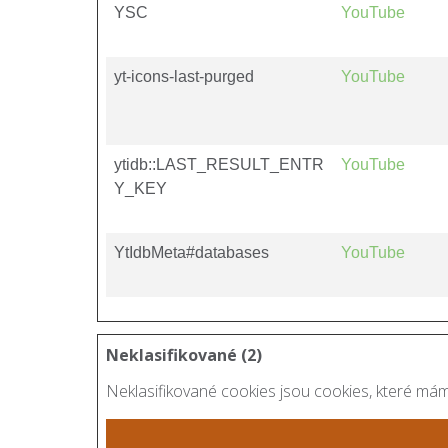
YSC
YouTube
yt-icons-last-purged
YouTube
ytidb::LAST_RESULT_ENTR
YouTube
Y_KEY
YtIdbMeta#databases
YouTube
Neklasifikované (2)
Neklasifikované cookies jsou cookies, které máme