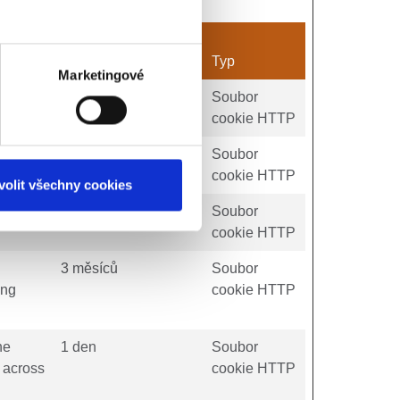
Maximální doba
skladování
Typ
Marketingové
d
180 dní
Soubor
cookie HTTP
ng
Relace
Soubor
cookie HTTP
volit všechny cookies
d
180 dní
Soubor
cookie HTTP
3 měsíců
Soubor
ing
cookie HTTP
he
1 den
Soubor
r across
cookie HTTP