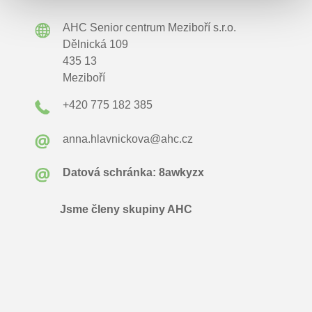
AHC Senior centrum Meziboří s.r.o.
Dělnická 109
435 13
Meziboří
+420 775 182 385
anna.hlavnickova@ahc.cz
Datová schránka:
8awkyzx
Jsme členy skupiny
AHC