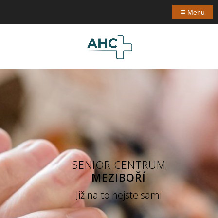
≡
Menu
SENIOR CENTRUM
MEZIBOŘÍ
Již na to nejste sami